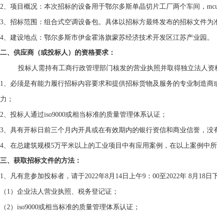
2
、项目概况：本次招标的设备用于鄂尔多斯单晶切片工厂两个车间，
mcu
3
、招标范围：组合式空调设备包。具体以招标方最终发布的招标文件为
4
、建设地点：鄂尔多斯市伊金霍洛旗蒙苏经济技术开发区江苏产业园。
二、供应商（或投标人）的资格要求：
投标人需持有工商行政管理部门核发的营业执照并取得独立法人资
1
、必须是有能力履行招标内容要求和提供招标货物及服务的专业制造商
力；
2
、投标人通过
iso9000
或相当标准的质量管理体系认证；
3
、具有开标日前三个月内开具或在有效期内的银行资信和商业信誉，没
4
、在总建筑规模
5
万平米以上的工业项目中有应用案例，在以上案例中所
三、获取招标文件的方法：
1
、凡有意参加投标者，请于
2022
年
8
月
14
日上午
9
：
00
至
2022
年
8
月
18
日
（
1
）企业法人营业执照、税务登记证；
（
2
）
iso9000
或相当标准的质量管理体系认证；