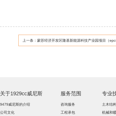
上一条：
蒙苏经济开发区隆基新能源科技产业园项目（epc模式）氩气回收装置
关于1929cc威尼斯
服务范围
专业
9479威尼斯的介绍
咨询服务
土木结
公司文化
工程承包
机械和