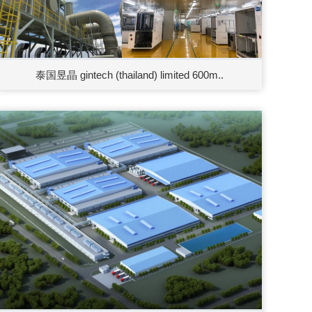
泰国昱晶 gintech (thailand) limited 600m..