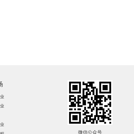
场
业
业
业
微信公众号
程