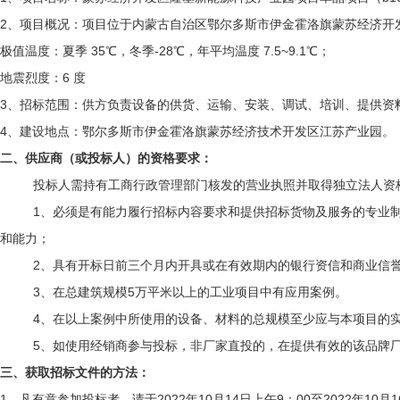
2、项目概况：项目位于内蒙古自治区鄂尔多斯市伊金霍洛旗蒙苏经济开
极值温度：夏季
35℃
，冬季
-28℃
，年平均温度
7.5~9.1℃
；
地震烈度：
6
度
3、招标范围：供方负责设备的供货、运输、安装、调试、培训、提供资料
4、建设地点：鄂尔多斯市伊金霍洛旗蒙苏经济技术开发区江苏产业园。
二、供应商（或投标人）的资格要求：
投标人需持有工商行政管理部门核发的营业执照并取得独立法人资
1、必须是有能力履行招标内容要求和提供招标货物及服务的专业
和能力；
2、具有开标日前三个月内开具或在有效期内的银行资信和商业信
3、在总建筑规模
5
万平米以上的工业项目中有应用案例。
4、在以上案例中所使用的设备、材料的总规模至少应与本项目的
5、如使用经销商参与投标，非厂家直投的，在提供有效的该品牌
三、获取招标文件的方法：
1、凡有意参加投标者，请于2022年
10
月
14
日上午
9
：
00
至
2022
年
10
月
1