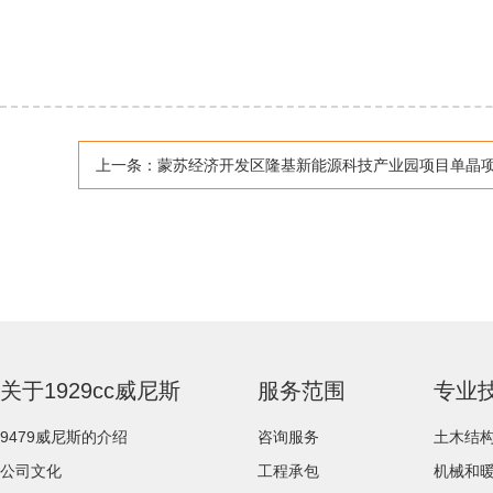
上一条：
蒙苏经济开发区隆基新能源科技产业园项目单晶项目 （epc模式）高压开关柜、直
关于1929cc威尼斯
服务范围
专业
9479威尼斯的介绍
咨询服务
土木结
公司文化
工程承包
机械和