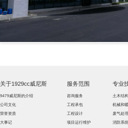
关于1929cc威尼斯
服务范围
专业
9479威尼斯的介绍
咨询服务
土木结
公司文化
工程承包
机械和
荣誉资质
工程设计
废气处
大事记
项目运行维护
消防系