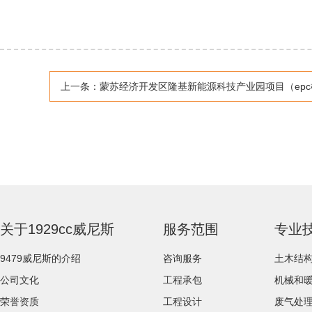
上一条：
蒙苏经济开发区隆基新能源科技产业园项目（epc模式）电池项目废气一级供
关于1929cc威尼斯
服务范围
专业
9479威尼斯的介绍
咨询服务
土木结
公司文化
工程承包
机械和
荣誉资质
工程设计
废气处