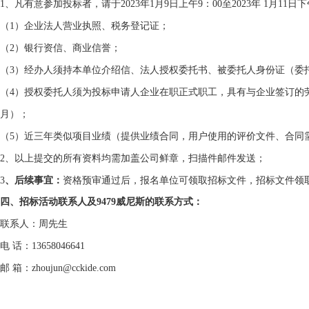
1
、凡有意参加投标者，请于
2023
年
1
月
9
日上午
9
：
00
至
2023
年
1
月
11
日下
（
1
）企业法人营业执照、税务登记证；
（
2
）银行资信、商业信誉；
（
3
）经办人须持本单位介绍信、法人授权委托书、被委托人身份证（委
（
4
）授权委托人须为投标申请人企业在职正式职工，具有与企业签订的
月）；
（
5
）近三年类似项目业绩（提供业绩合同，用户使用的评价文件、合同
2
、以上提交的所有资料均需加盖公司鲜章，扫描件邮件发送；
3
、后续事宜：
资格预审通过后，报名单位可领取招标文件，招标文件领
四、招标活动联系人及9479威尼斯的联系方式：
联系人：周先生
电 话：
13658046641
邮 箱：
zhoujun@cckide.com