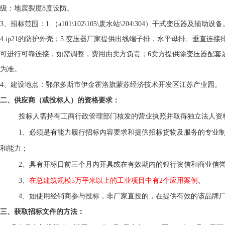
级：地震裂度
8
度设防。
3
、招标范围：
1.
（
a101\102\105\
废水站
\204\304
）干式变压器及辅助设备
4.ip21
的防护外壳；
5.
变压器厂家提供出线端子排，水平母排、垂直连接
可进行可靠连接，如需调整，费用由卖方负责；
6
卖方提供除变压器配套
为准。
4
、建设地点：鄂尔多斯市伊金霍洛旗蒙苏经济技术开发区江苏产业园。
二、供应商（或投标人）的资格要求：
投标人需持有工商行政管理部门核发的营业执照并取得独立法人资
1
、必须是有能力履行招标内容要求和提供招标货物及服务的专业
和能力；
2
、具有开标日前三个月内开具或在有效期内的银行资信和商业信
3
、
在总建筑规模
5
万平米以上的工业项目中有
2
个应用案例
。
4
、如使用经销商参与投标，非厂家直投的，在提供有效的该品牌
三、获取招标文件的方法：