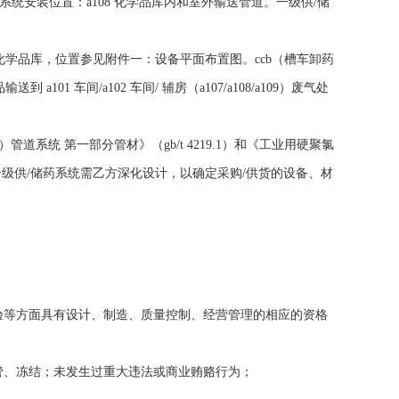
系统安装位置：
a108
化学品库内和室外输送管道。一级供
/
储
化学品库，位置参见附件一：设备平面布置图。
ccb
（槽车卸药
品输送到
a101
车间
/a102
车间
/
辅房（
a107/a108/a109
）废气处
）管道系统 第一部分管材》（
gb/t 4219.1
）和《工业用硬聚氯
一级供
/
储药系统需乙方深化设计，以确定采购
/
供货的设备、材
验等方面具有设计、制造、质量控制、经营管理的相应的资格
管、冻结；未发生过重大违法或商业贿赂行为；