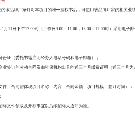
案例
.
效的该品牌厂家针对本项目的唯一授权书后，可使用该品牌厂家的相关业
年
1
月
11
日下午
17:00
时（工作日
9:00
～
11:00
，
13:00
～
17:00
时）采用电子邮
身份证（委托书需注明经办人电话号码和电子邮箱）；
企业签订的劳动合同及由社保机构出具的近三个月缴费证明（近三个月为
文件、合同需体现项目名称、内容、合同金额、项目规模、签订时间）；
；
招标文件领取及开标事宜以后续招标人通知为准。