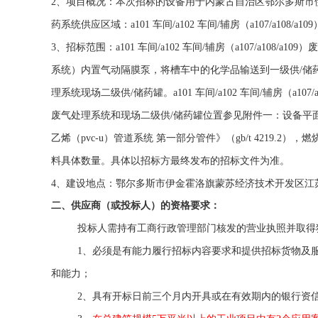
2
、项目概况：本次招标的设备用于
内蒙古自治区鄂尔多斯市
药系统供应区域：
a101
车间
/a102
车间
/
辅房（
a107/a108/a109
3
、招标范围：
a101
车间
/a102
车间
/
辅房（
a107/a108/a109
）废
系统）内置气动隔膜泵，将槽车中的化学品输送到一级供
/
储
理系统现场二级供
/
储药罐。
a101
车间
/a102
车间
/
辅房（
a107/
废气处理系统和现场二级供
/
储药罐位置参见附件一：设备平面
乙烯（
pvc-u
）管道系统 第一部分管件》（
gb/t 4219.2
），燃
料具体数量。具体以招标方最终发布的招标文件为准。
4
、建设地点：鄂尔多斯市伊金霍洛旗蒙苏经济技术开发区江
二、供应商（或投标人）的资格要求：
投标人需持有工商行政管理部门核发的营业执照并取得
1
、必须是有能力履行招标内容要求和提供招标货物及
和能力；
2
、具有开标日前三个月内开具或在有效期内的银行资