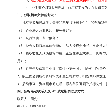
3
、
在总建筑规模
5
万平米以上的工业项目中有
2
个应用
4
、如使用经销商参与投标，非厂家直投的，在提供有
三、获取招标文件的方法：
1
、凡有意参加投标者，请于
2023
年
1
月
9
日上午
9
：
00
至
2023
（
1
）企业法人营业执照、税务登记证；
（
2
）银行资信、商业信誉；
（
3
）经办人须持本单位介绍信、法人授权委托书、被委托人
（
4
）授权委托人须为投标申请人企业在职正式职工，具有与
月）；
（
5
）近三年类似项目业绩（提供业绩合同，用户使用的评价
2
、以上提交的所有资料均需加盖公司鲜章，扫描件邮件发送
3
、
后续事宜：资格预审通过后，报名单位可领取招标文件，
四、招标活动联系人及9479威尼斯的联系方式：
联系人：周先生
电 话：
13658046641