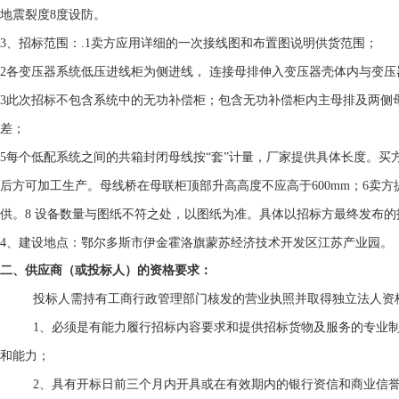
地震裂度
8
度设防。
3
、招标范围：
.1
卖方应用详细的一次接线图和布置图说明供货范围；
2
各变压器系统低压进线柜为侧进线， 连接母排伸入变压器壳体内与变
3
此次招标不包含系统中的无功补偿柜；包含无功补偿柜内主母排及两侧
差；
5
每个低配系统之间的共箱封闭母线按“套”计量，厂家提供具体长度。买
后方可加工生产。母线桥在母联柜顶部升高高度不应高于
600mm
；
6
卖方
供。
8
设备数量与图纸不符之处，以图纸为准。具体以招标方最终发布的
4
、建设地点：鄂尔多斯市伊金霍洛旗蒙苏经济技术开发区江苏产业园。
二、供应商（或投标人）的资格要求：
投标人需持有工商行政管理部门核发的营业执照并取得独立法人资
1
、必须是有能力履行招标内容要求和提供招标货物及服务的专业
和能力；
2
、具有开标日前三个月内开具或在有效期内的银行资信和商业信