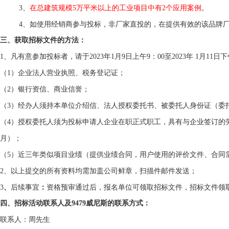
3
、
在总建筑规模
5
万平米以上的工业项目中有
2
个应用案例
。
4
、如使用经销商参与投标，非厂家直投的，在提供有效的该品牌
三、获取招标文件的方法：
1
、凡有意参加投标者，请于
2023
年
1
月
9
日上午
9
：
00
至
2023
年
1
月
11
日下
（
1
）企业法人营业执照、税务登记证；
（
2
）银行资信、商业信誉；
（
3
）经办人须持本单位介绍信、法人授权委托书、被委托人身份证（委
（
4
）授权委托人须为投标申请人企业在职正式职工，具有与企业签订的
月）；
（
5
）近三年类似项目业绩（提供业绩合同，用户使用的评价文件、合同
2
、以上提交的所有资料均需加盖公司鲜章，扫描件邮件发送；
3
、
后续事宜
：
资格预审通过后，报名单位可领取招标文件，招标文件领
四、招标活动联系人及9479威尼斯的联系方式：
联系人：周先生