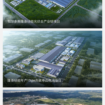
鄂尔多斯隆基绿能光伏全产业链项目
隆基绿能年产15gw高效单晶电池项目