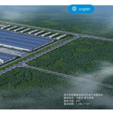
english
户