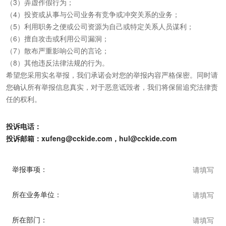
（3）弄虚作假行为；

（4）投资或从事与公司业务有竞争或冲突关系的业务；

（5）利用职务之便或公司资源为自己或特定关系人员谋利；

（6）擅自攻击或利用公司漏洞；

（7）散布严重影响公司的言论；

（8）其他违反法律法规的行为。

希望您采用实名举报，我们承诺会对您的举报内容严格保密。同时请
您确认所有举报信息真实，对于恶意诋毁者，我们将保留追究法律责
任的权利。
投诉电话：
投诉邮箱：
xufeng@cckide.com
，
hul@cckide.com
举报事项：
所在业务单位：
所在部门：